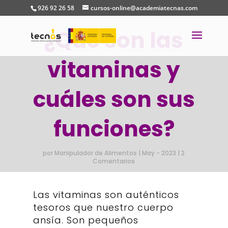
926 92 26 58
cursos-online@academiatecnas.com
¿Qué son las
vitaminas y
cuáles son sus
funciones?
por
Manipulador de Alimentos
|
May - 2023
|
2
Comentarios
L
as vitaminas son auténticos
tesoros que nuestro cuerpo
ansía. Son pequeños