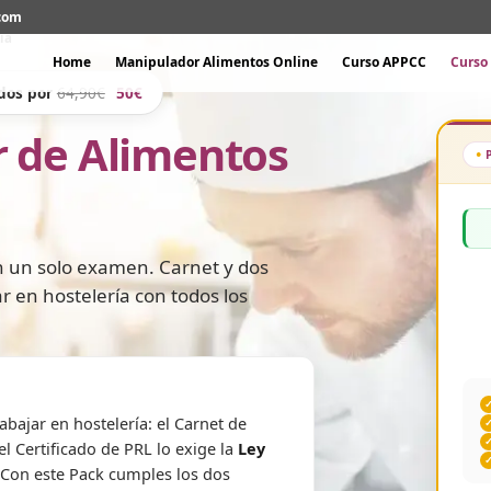
.com
ía
Home
Manipulador Alimentos Online
Curso APPCC
Curso 
ados por
64,90€
50€
 de Alimentos
 un solo examen. Carnet y dos
ar en hostelería con todos los
abajar en hostelería: el Carnet de
el Certificado de PRL lo exige la
Ley
 Con este Pack cumples los dos