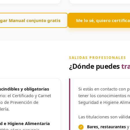
gar Manual conjunto gratis
Me lo sé, quiero certifi
SALIDAS PROFESIONALES
¿Dónde puedes
tr
cindibles y obligatorias
Si estás en contacto con 
io: el Certificado y Carnet
tener los conocimientos 
do de Prevención de
Seguridad e Higiene Alime
ería.
Las titulaciones son válida
d e Higiene Alimentaria
Bares, restaurantes
y 
2004: cómo prevenir