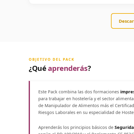
Descar
OBJETIVO DEL PACK
¿Qué
aprenderás
?
Este Pack combina las dos formaciones
impres
para trabajar en hostelería y el sector alimentar
de Manipulador de Alimentos más el Certifica
Riesgos Laborales en su especialidad de Hostel
Aprenderás los principios básicos de
Segurida
según el RD 109/2010 y el Reglamento CE 852/