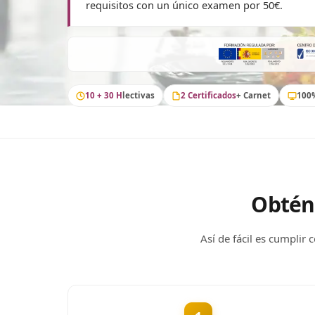
requisitos con un único examen por 50€.
10 + 30 H
lectivas
2 Certificados
+ Carnet
100
Obtén
Así de fácil es cumplir 