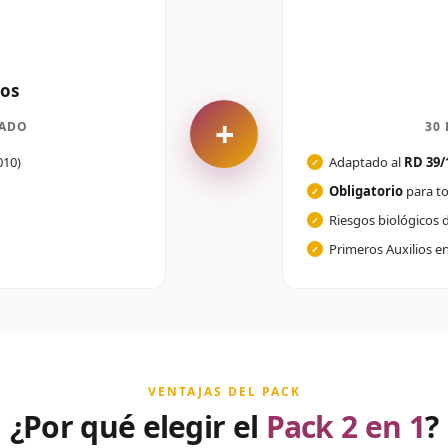
tos
+
CADO
30 
010)
Adaptado al
RD 39/
Obligatorio
para to
Riesgos biológicos d
Primeros Auxilios en
VENTAJAS DEL PACK
¿Por qué elegir el
Pack 2 en 1
?