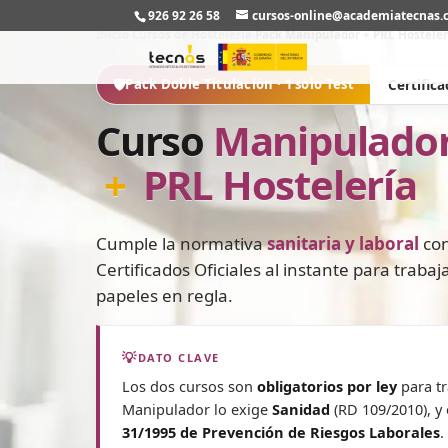
926 92 26 58
cursos-online@academiatecnas
Inicio
›
Cursos de Hostelería
›
Pack Manipulador + PRL Hosteler
Pack Doble Titulación · 1 solo Test
Certific
Curso
Manipulador
+
PRL Hostelería
Cumple la normativa
sanitaria y laboral
con
Certificados Oficiales al instante para trabaj
papeles en regla.
DATO CLAVE
Los dos cursos son
obligatorios por ley
para tr
Manipulador lo exige
Sanidad
(RD 109/2010), y 
31/1995 de Prevención de Riesgos Laborales
.