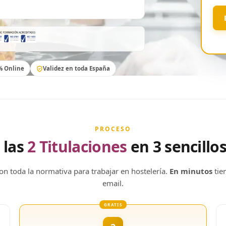
% Online
Validez en toda España
PROCESO
 las
2 Titulaciones
en 3 sencillo
con toda la normativa para trabajar en hostelería.
En minutos
tien
email.