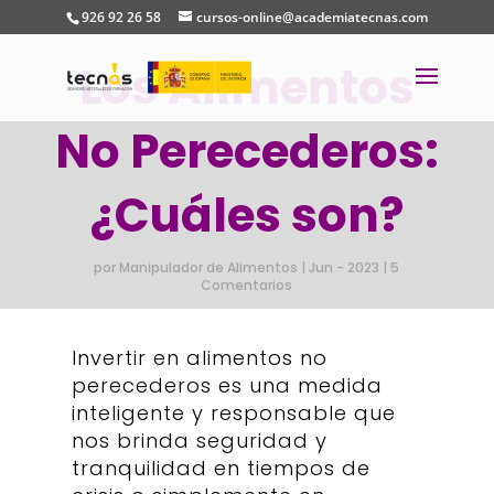
926 92 26 58
cursos-online@academiatecnas.com
Los Alimentos
No Perecederos:
¿Cuáles son?
por
Manipulador de Alimentos
|
Jun - 2023
|
5
Comentarios
Invertir en alimentos no
perecederos es una medida
inteligente y responsable que
nos brinda seguridad y
tranquilidad en tiempos de